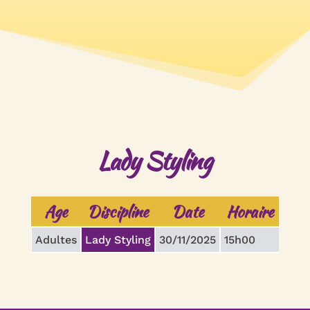
Lady Styling
Age
Discipline
Date
Horaire
Dur
Adultes
Lady Styling
30/11/2025
15h00
2h