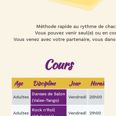
Méthode rapide au rythme de chac
Vous pouvez venir seul(e) ou en co
Vous venez avec votre partenaire, vous dan
Cours
Age
Discipline
Jour
Horaire
D
Danses de Salon
Adultes
Vendredi
20h00
1h
(Valse-Tango)
Rock n'Roll
Adultes
Vendredi
21h00
1h