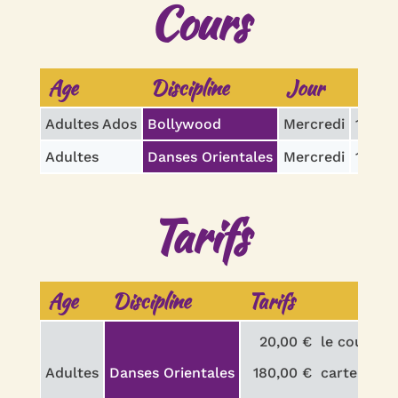
Cours
Age
Discipline
Jour
Hora
Adultes Ados
Bollywood
Mercredi
18h00
Adultes
Danses Orientales
Mercredi
19h00
Tarifs
Age
Discipline
Tarifs
20,00 €
le cours
Adultes
Danses Orientales
180,00 €
carte de 1