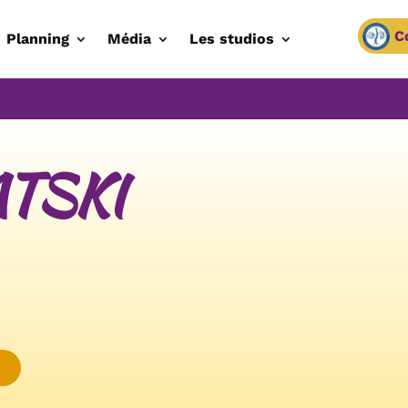
C
Planning
Média
Les studios
ATSKI