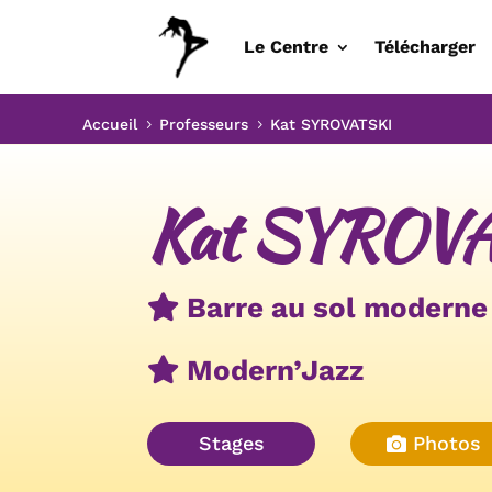
Le Centre
Télécharger
Accueil
Professeurs
Kat SYROVATSKI
5
5
Kat SYROV
Barre au sol moderne
Modern’Jazz
Stages
Photos